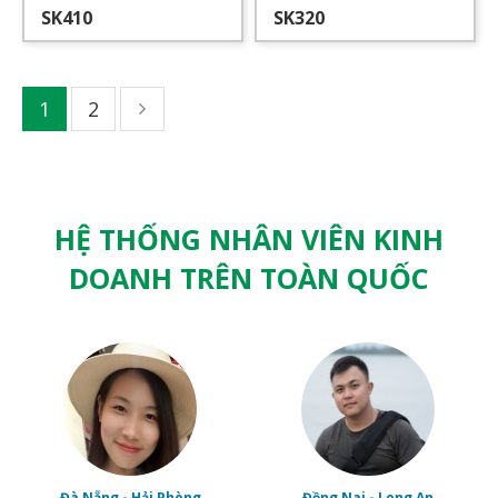
SK410
SK320
1
2
HỆ THỐNG NHÂN VIÊN KINH
DOANH TRÊN TOÀN QUỐC
Đà Nẵng - Hải Phòng
Đồng Nai - Long An