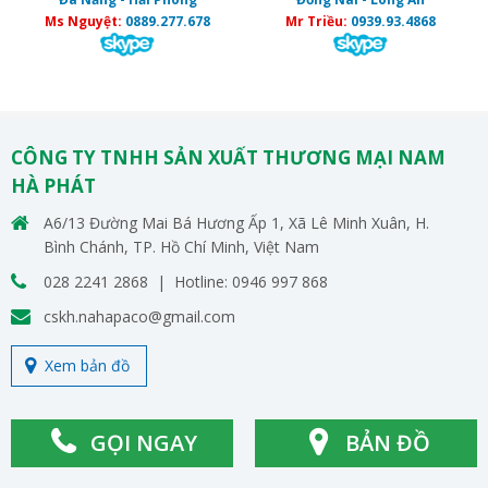
Ms Nguyệt:
0889.277.678
Mr Triều:
0939.93.4868
CÔNG TY TNHH SẢN XUẤT THƯƠNG MẠI NAM
HÀ PHÁT
A6/13 Đường Mai Bá Hương Ấp 1, Xã Lê Minh Xuân, H.
Bình Chánh, TP. Hồ Chí Minh, Việt Nam
028 2241 2868 | Hotline: 0946 997 868
cskh.nahapaco@gmail.com
Xem bản đồ
GỌI NGAY
BẢN ĐỒ