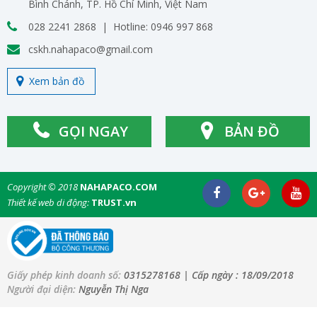
Bình Chánh, TP. Hồ Chí Minh, Việt Nam
028 2241 2868 | Hotline: 0946 997 868
cskh.nahapaco@gmail.com
Xem bản đồ
GỌI NGAY
BẢN ĐỒ
Copyright © 2018
NAHAPACO.COM
Thiết kế web di động:
TRUST.vn
Giấy phép kinh doanh số:
0315278168
| Cấp ngày :
18/09/2018
Người đại diện:
Nguyễn Thị Nga