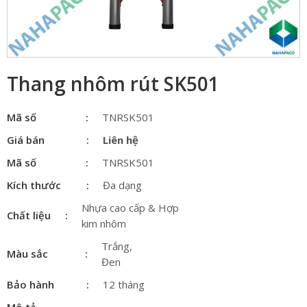
Thang nhôm rút SK501
Mã số
TNRSK501
Giá bán
Liên hệ
Mã số
TNRSK501
Kích thước
Đa dạng
Nhựa cao cấp & Hợp
Chất liệu
kim nhôm
Trắng,
Màu sắc
Đen
Bảo hành
12 tháng
Mô tả