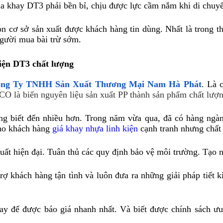
của khay DT3 phải bền bỉ, chịu được lực cầm nắm khi di chuy
n cơ sở sản xuất được khách hàng tin dùng. Nhất là trong thờ
gười mua bài trừ sớm.
ện DT3 chất lượng
ng Ty TNHH Sản Xuất Thương Mại Nam Hà Phát
. Là 
 là biến nguyên liệu sản xuất PP thành sản phẩm chất lư
iết đến nhiều hơn. Trong năm vừa qua, đã có hàng ngàn k
 khách hàng 
giá khay nhựa linh kiện
 cạnh tranh nhưng chất
t hiện đại. Tuân thủ các quy định bảo vệ môi trường. Tạo 
rợ khách hàng tận tình và luôn đưa ra những giải pháp tiết k
ay để được báo giá nhanh nhất. Và biết được chính sách ưu