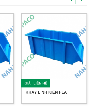
GIÁ :
LIÊN HỆ
GIÁ :
LI
KHAY LINH KIỆN FLA
KHAY 