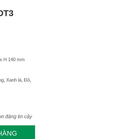
 DT3
 x H 140 mm
g, Xanh lá, Đỏ,
ọn đáng tin cậy
 HÀNG