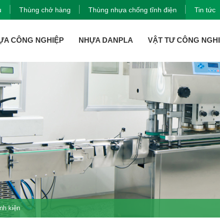
u
Thùng chở hàng
Thùng nhựa chống tĩnh điện
Tin tức
ỰA CÔNG NGHIỆP
NHỰA DANPLA
VẬT TƯ CÔNG NGH
nh kiện