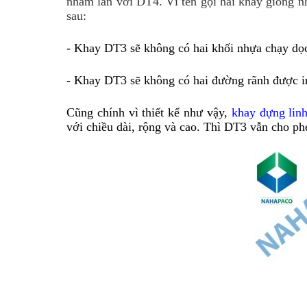
nhầm lẫn với DT4. Vì tên gọi hai khay giống nh
sau:
- Khay DT3 sẽ không có hai khối nhựa chạy dọc
- Khay DT3 sẽ không có hai đường rãnh được in 
Cũng chính vì thiết kế như vậy, 
khay đựng linh
với chiều dài, rộng và cao. Thì DT3 vẫn cho p