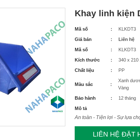
Khay linh kiện
Mã số
KLKDT3
Giá bán
Liên hệ
Mã số
KLKDT3
Kích thước
340 x 210
Chất liệu
PP
Xanh dươn
Màu sắc
Vàng
Bảo hành
12 tháng
Mô tả
An toàn - Tiện lợi - Sự lựa ch
LIÊN HỆ ĐẶT