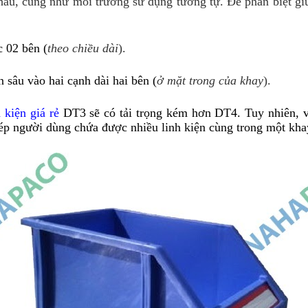
au, cũng như môi trường sử dụng tương tự. Để phân biệt giữa
 02 bên (
theo chiều dài
).
sâu vào hai cạnh dài hai bên (
ở mặt trong của khay
).
 kiện giá rẻ
 DT3 sẽ có tải trọng kém hơn DT4. Tuy nhiên, 
hép người dùng chứa được nhiều linh kiện cùng trong một kha