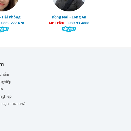
- Hải Phòng
Đồng Nai - Long An
:
0889.277.678
Mr Triều:
0939.93.4868
ẩm
 phẩm
nghiệp
la
 nghiệp
h sạn - tòa nhà