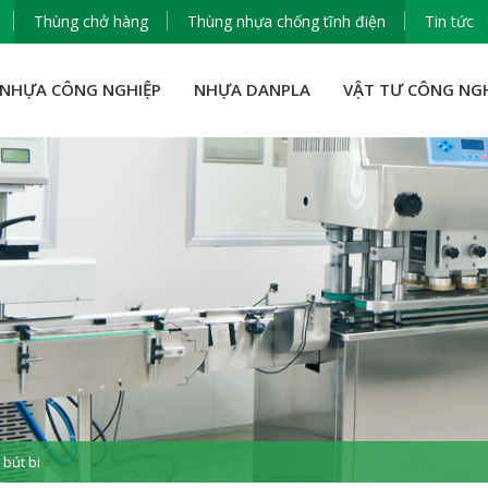
Thùng chở hàng
Thùng nhựa chống tĩnh điện
Tin tức
NHỰA CÔNG NGHIỆP
NHỰA DANPLA
VẬT TƯ CÔNG NG
 bút bi