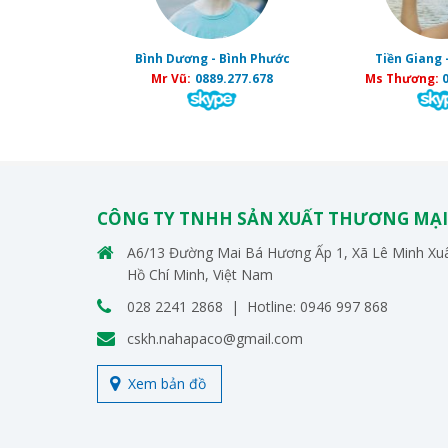
Bình Dương - Bình Phước
Tiền Giang 
Mr Vũ:
0889.277.678
Ms Thương:
0
CÔNG TY TNHH SẢN XUẤT THƯƠNG MẠI
A6/13 Đường Mai Bá Hương Ấp 1, Xã Lê Minh Xuâ
Hồ Chí Minh, Việt Nam
028 2241 2868 | Hotline: 0946 997 868
cskh.nahapaco@gmail.com
Xem bản đồ