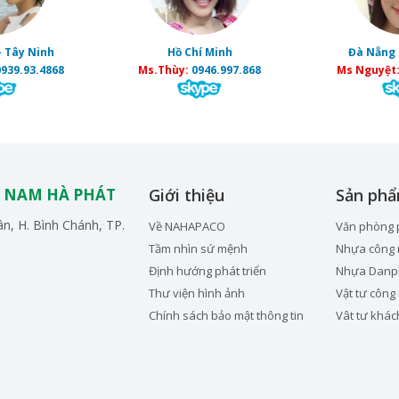
- Tây Ninh
Hồ Chí Minh
Đà Nẵng 
939.93.4868
Ms.Thùy:
0946.997.868
Ms Nguyệt
 NAM HÀ PHÁT
Giới thiệu
Sản ph
n, H. Bình Chánh, TP.
Về NAHAPACO
Văn phòng
Tầm nhìn sứ mệnh
Nhựa công 
Định hướng phát triển
Nhựa Danp
Thư viện hình ảnh
Vật tư công
Chính sách bảo mật thông tin
Vât tư khác