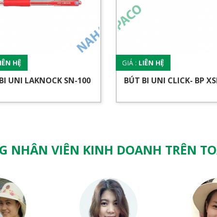
IÊN HỆ
GIÁ :
LIÊN HỆ
BI UNI LAKNOCK SN-100
BÚT BI UNI CLICK- BP XS
G NHÂN VIÊN KINH DOANH TRÊN T