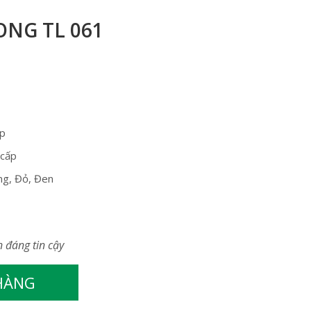
ONG TL 061
ộp
 cấp
ng, Đỏ, Đen
n đáng tin cậy
 HÀNG