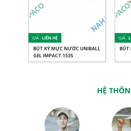
GIÁ :
LIÊN HỆ
GIÁ :
L
BÚT KÝ MỰC NƯỚC UNIBALL
BÚT 
GEL IMPACT 153S
HỆ THỐN