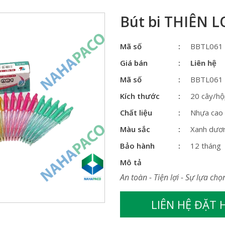
Bút bi THIÊN L
Mã số
BBTL061
Giá bán
Liên hệ
Mã số
BBTL061
Kích thước
20 cây/h
Chất liệu
Nhựa cao
Màu sắc
Xanh dươ
Bảo hành
12 tháng
Mô tả
An toàn - Tiện lợi - Sự lựa chọ
LIÊN HỆ ĐẶT