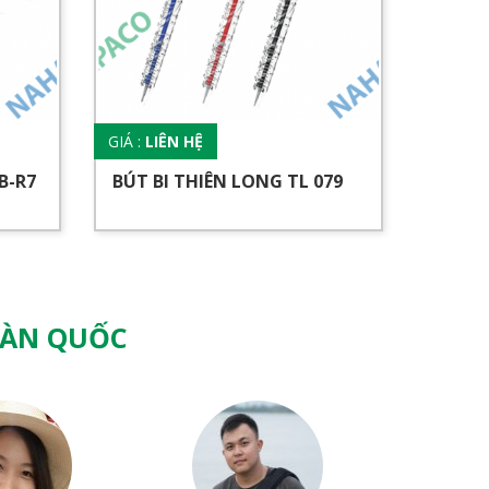
GIÁ :
LIÊN HỆ
GIÁ :
LI
B-R7
BÚT BI THIÊN LONG TL 079
BÚT B
OÀN QUỐC