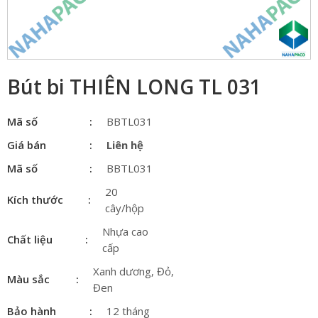
Bút bi THIÊN LONG TL 031
Mã số
BBTL031
Giá bán
Liên hệ
Mã số
BBTL031
20
Kích thước
cây/hộp
Nhựa cao
Chất liệu
cấp
Xanh dương, Đỏ,
Màu sắc
Đen
Bảo hành
12 tháng