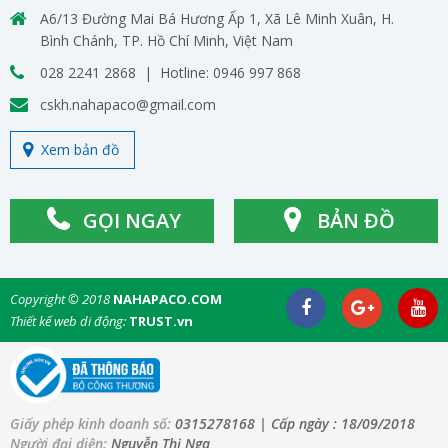
A6/13 Đường Mai Bá Hương Ấp 1, Xã Lê Minh Xuân, H.
Bình Chánh, TP. Hồ Chí Minh, Việt Nam
028 2241 2868 | Hotline: 0946 997 868
cskh.nahapaco@gmail.com
Xem bản đồ
GỌI NGAY
BẢN ĐỒ
Copyright © 2018
NAHAPACO.COM
Thiết kế web di động:
TRUST.vn
Giấy phép kinh doanh số:
0315278168
| Cấp ngày :
18/09/2018
Người đại diện:
Nguyễn Thị Nga