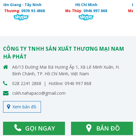
y Ninh
Hồ Chí Minh
Đà Nẵng - Hải Phò
93.4868
Ms.Thùy:
0946.997.868
Ms Nguyệt:
0889.277
CÔNG TY TNHH SẢN XUẤT THƯƠNG MẠI NAM
HÀ PHÁT
A6/13 Đường Mai Bá Hương Ấp 1, Xã Lê Minh Xuân, H.
Bình Chánh, TP. Hồ Chí Minh, Việt Nam
028 2241 2868 | Hotline: 0946 997 868
cskh.nahapaco@gmail.com
Xem bản đồ
GỌI NGAY
BẢN ĐỒ