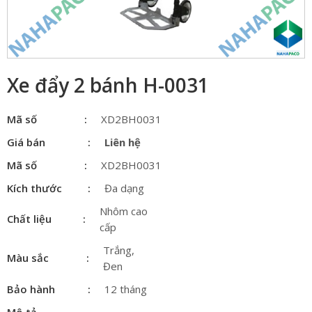
Xe đẩy 2 bánh H-0031
Mã số
XD2BH0031
Giá bán
Liên hệ
Mã số
XD2BH0031
Kích thước
Đa dạng
Nhôm cao
Chất liệu
cấp
Trắng,
Màu sắc
Đen
Bảo hành
12 tháng
Mô tả