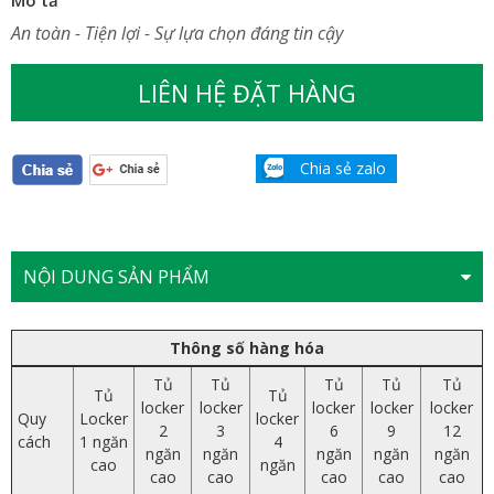
An toàn - Tiện lợi - Sự lựa chọn đáng tin cậy
LIÊN HỆ ĐẶT HÀNG
Chia sẻ zalo
NỘI DUNG SẢN PHẨM
Thông số hàng hóa
Tủ
Tủ
Tủ
Tủ
Tủ
Tủ
Tủ
locker
locker
locker
locker
locker
Quy
Locker
locker
2
3
6
9
12
cách
1 ngăn
4
ngăn
ngăn
ngăn
ngăn
ngăn
cao
ngăn
cao
cao
cao
cao
cao