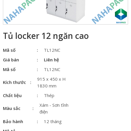
Tủ locker 12 ngăn cao
Mã số
TL12NC
Giá bán
Liên hệ
Mã số
TL12NC
915 x 450 x H
Kích thước
1830 mm
Chất liệu
Thép
Xám - Sơn tĩnh
Màu sắc
điện
Bảo hành
12 tháng
Mô tả