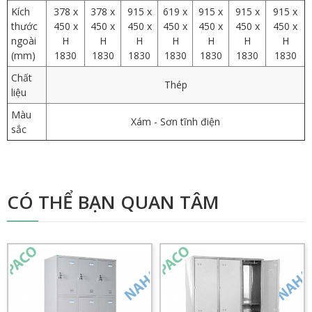
Kích
378 x
378 x
915 x
619 x
915 x
915 x
915 x
thước
450 x
450 x
450 x
450 x
450 x
450 x
450 x
ngoài
H
H
H
H
H
H
H
(mm)
1830
1830
1830
1830
1830
1830
1830
Chất
Thép
liệu
Màu
Xám - Sơn tĩnh điện
sắc
CÓ THỂ BẠN QUAN TÂM