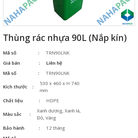
Thùng rác nhựa 90L (Nắp kín)
Mã số
TRN90LNK
Giá bán
Liên hệ
Mã số
TRN90LNK
530 x 460 x H 740
Kích thước
mm
Chất liệu
HDPE
Xanh dương, Xanh lá,
Màu sắc
Đỏ, Vàng
Bảo hành
12 tháng
Mô tả