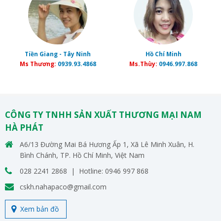
Tiền Giang - Tây Ninh
Hồ Chí Minh
Ms Thương:
0939.93.4868
Ms.Thùy:
0946.997.868
CÔNG TY TNHH SẢN XUẤT THƯƠNG MẠI NAM
HÀ PHÁT
A6/13 Đường Mai Bá Hương Ấp 1, Xã Lê Minh Xuân, H.
Bình Chánh, TP. Hồ Chí Minh, Việt Nam
028 2241 2868 | Hotline: 0946 997 868
cskh.nahapaco@gmail.com
Xem bản đồ