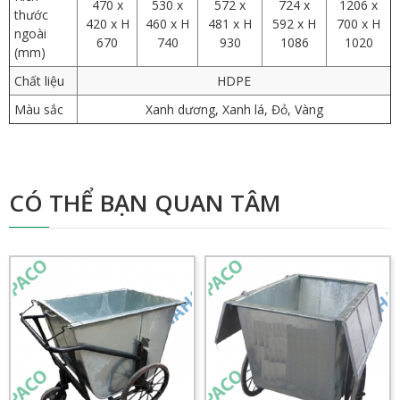
470 x
530 x
572 x
724 x
1206 x
thước
420 x H
460 x H
481 x H
592 x H
700 x H
ngoài
670
740
930
1086
1020
(mm)
Chất liệu
HDPE
Màu sắc
Xanh dương, Xanh lá, Đỏ, Vàng
CÓ THỂ BẠN QUAN TÂM