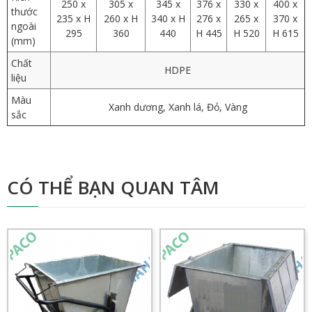
250 x
305 x
345 x
376 x
330 x
400 x
thước
235 x H
260 x H
340 x H
276 x
265 x
370 x
ngoài
295
360
440
H 445
H 520
H 615
(mm)
Chất
HDPE
liệu
Màu
Xanh dương, Xanh lá, Đỏ, Vàng
sắc
CÓ THỂ BẠN QUAN TÂM