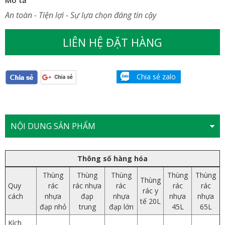
An toàn - Tiện lợi - Sự lựa chọn đáng tin cậy
LIÊN HỆ ĐẶT HÀNG
Chia sẻ zalo
NỘI DUNG SẢN PHẨM
Thông số hàng hóa
Thùng
Thùng
Thùng
Thùng
Thùng
Thùng
Quy
rác
rác nhựa
rác
rác
rác
rác y
cách
nhựa
đạp
nhựa
nhựa
nhựa
tế 20L
đạp nhỏ
trung
đạp lớn
45L
65L
Kích