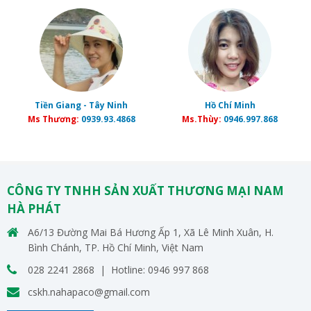
Tiền Giang - Tây Ninh
Hồ Chí Minh
Ms Thương:
0939.93.4868
Ms.Thùy:
0946.997.868
CÔNG TY TNHH SẢN XUẤT THƯƠNG MẠI NAM
HÀ PHÁT
A6/13 Đường Mai Bá Hương Ấp 1, Xã Lê Minh Xuân, H.
Bình Chánh, TP. Hồ Chí Minh, Việt Nam
028 2241 2868 | Hotline: 0946 997 868
cskh.nahapaco@gmail.com