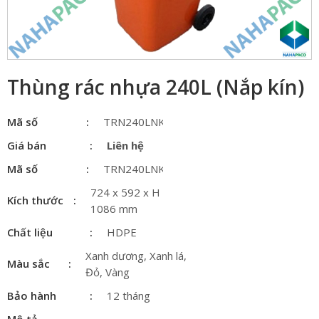
Thùng rác nhựa 240L (Nắp kín)
Mã số
TRN240LNK
Giá bán
Liên hệ
Mã số
TRN240LNK
724 x 592 x H
Kích thước
1086 mm
Chất liệu
HDPE
Xanh dương, Xanh lá,
Màu sắc
Đỏ, Vàng
Bảo hành
12 tháng
Mô tả