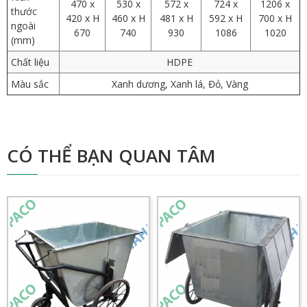
470 x
530 x
572 x
724 x
1206 x
thước
420 x H
460 x H
481 x H
592 x H
700 x H
ngoài
670
740
930
1086
1020
(mm)
Chất liệu
HDPE
Màu sắc
Xanh dương, Xanh lá, Đỏ, Vàng
CÓ THỂ BẠN QUAN TÂM