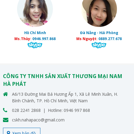
Hồ Chí Minh
Đà Nẵng - Hải Phòng
Ms.Thùy:
0946.997.868
Ms Nguyệt:
0889.277.678
CÔNG TY TNHH SẢN XUẤT THƯƠNG MẠI NAM
HÀ PHÁT
A6/13 Đường Mai Bá Hương Ấp 1, Xã Lê Minh Xuân, H.
Bình Chánh, TP. Hồ Chí Minh, Việt Nam
028 2241 2868 | Hotline: 0946 997 868
cskh.nahapaco@gmail.com
Xem bản đồ