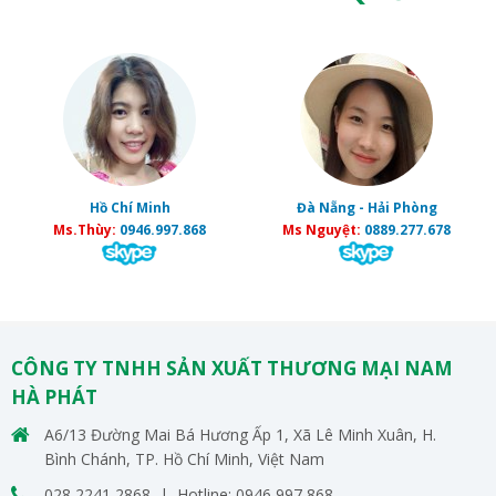
Hồ Chí Minh
Đà Nẵng - Hải Phòng
Ms.Thùy:
0946.997.868
Ms Nguyệt:
0889.277.678
CÔNG TY TNHH SẢN XUẤT THƯƠNG MẠI NAM
HÀ PHÁT
A6/13 Đường Mai Bá Hương Ấp 1, Xã Lê Minh Xuân, H.
Bình Chánh, TP. Hồ Chí Minh, Việt Nam
028 2241 2868 | Hotline: 0946 997 868