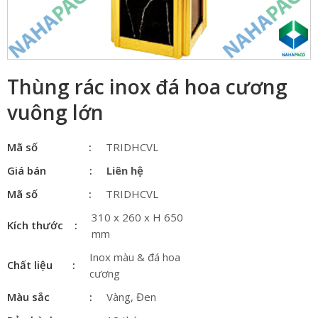
Thùng rác inox đá hoa cương
vuông lớn
Mã số
TRIDHCVL
Giá bán
Liên hệ
Mã số
TRIDHCVL
310 x 260 x H 650
Kích thước
mm
Inox màu & đá hoa
Chất liệu
cương
Màu sắc
Vàng, Đen