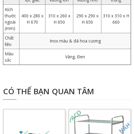
Kích
thước
400 x 280 x
310 x 260 x
290 x 290 x
310 x 310 x H
ngoài
H 670
H 650
H 650
660
(mm)
Chất
Inox màu & đá hoa cương
liệu
Màu
Vàng, Đen
sắc
CÓ THỂ BẠN QUAN TÂM