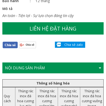
Bảo hành
12 tháng
Mô tả
An toàn - Tiện lợi - Sự lựa chọn đáng tin cậy
LIÊN HỆ ĐẶT HÀNG
Chia sẻ zalo
NỘI DUNG SẢN PHẨM
Thông số hàng hóa
Thùng rác
Thùng rác
Thùng rác
Thùng rác
Quy
inox đá
inox đá hoa
inox đá hoa
inox đá hoa
cách
hoa cương
cương
cương
cương vuông
lục giác
vuông lớn
vuông nhỏ
trung