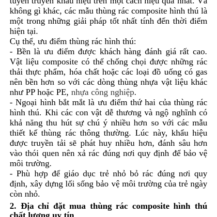
tuyên truyền khẩu hiệu trên một cách hiệu quả nhất. Và
không gì khác, các mẫu thùng rác composite hình thú là
một trong những giải pháp tốt nhất tính đến thời điểm
hiện tại.
Cụ thể, ưu điểm thùng rác hình thú:
- Bền là ưu điểm được khách hàng đánh giá rất cao.
Vật liệu composite có thể chống chọi được những rác
thải thực phẩm, hóa chất hoặc các loại đồ uống có gas
nên bền hơn so với các dòng thùng nhựa vật liệu khác
như PP hoặc PE,
nhựa công nghiệp
.
- Ngoại hình bắt mắt là ưu điểm thứ hai của thùng rác
hình thú. Khi các con vật dễ thương và ngộ nghĩnh có
khả năng thu hút sự chú ý nhiều hơn so với các mẫu
thiết kế thùng rác thông thường. Lúc này, khẩu hiệu
được truyền tải sẽ phát huy nhiều hơn, đánh sâu hơn
vào thói quen nên xả rác đúng nơi quy định để bảo vệ
môi trường.
- Phù hợp để giáo dục trẻ nhỏ bỏ rác đúng nơi quy
định, xây dựng lối sống bảo vệ môi trường của trẻ ngày
còn nhỏ.
2. Địa chỉ đặt mua thùng rác composite hình thú
chất lượng uy tín