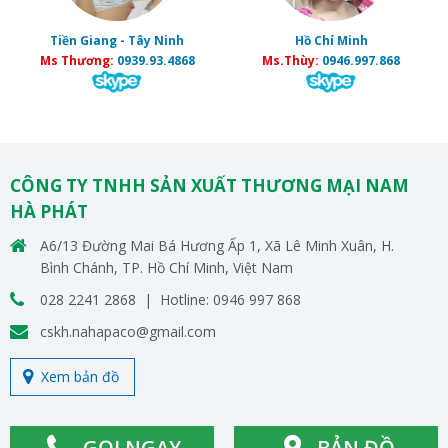
 Tây Ninh
Hồ Chí Minh
Đà Nẵng - Hải 
939.93.4868
Ms.Thùy:
0946.997.868
Ms Nguyệt:
0889.
CÔNG TY TNHH SẢN XUẤT THƯƠNG MẠI NAM
HÀ PHÁT
A6/13 Đường Mai Bá Hương Ấp 1, Xã Lê Minh Xuân, H.
Bình Chánh, TP. Hồ Chí Minh, Việt Nam
028 2241 2868 | Hotline: 0946 997 868
cskh.nahapaco@gmail.com
Xem bản đồ
GỌI NGAY
BẢN ĐỒ