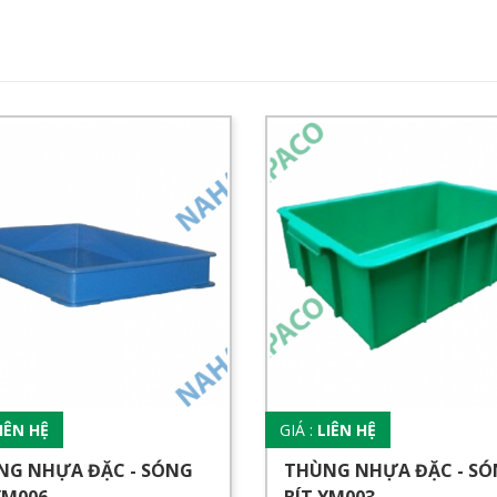
IÊN HỆ
GIÁ :
LIÊN HỆ
NG NHỰA ĐẶC - SÓNG
THÙNG NHỰA ĐẶC - S