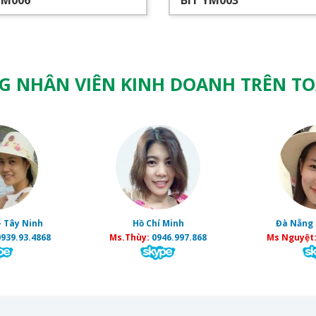
YM006
BÍT YM003
G NHÂN VIÊN KINH DOANH TRÊN T
- Tây Ninh
Hồ Chí Minh
Đà Nẵng 
939.93.4868
Ms.Thùy:
0946.997.868
Ms Nguyệt