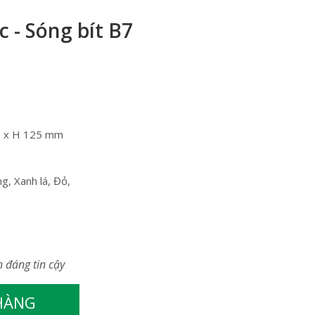
 - Sóng bít B7
0 x H 125 mm
g, Xanh lá, Đỏ,
n đáng tin cậy
 HÀNG