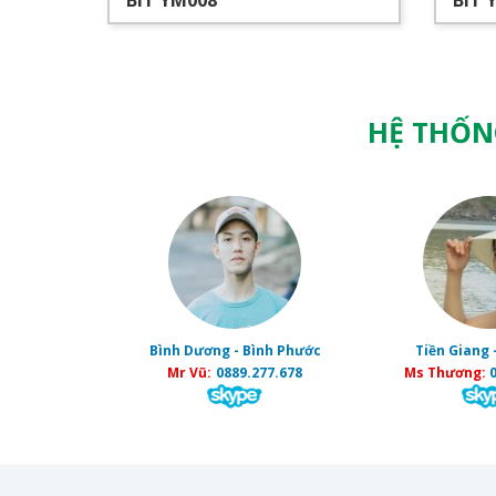
BÍT YM008
BÍT 
HỆ THỐN
Bình Dương - Bình Phước
Tiền Giang 
Mr Vũ:
0889.277.678
Ms Thương:
0