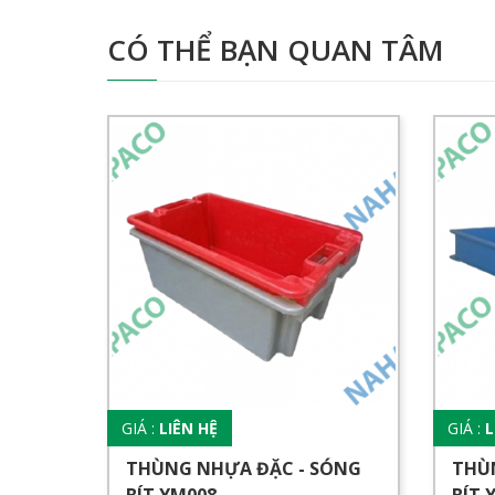
CÓ THỂ BẠN QUAN TÂM
GIÁ :
LIÊN HỆ
GIÁ :
L
THÙNG NHỰA ĐẶC - SÓNG
THÙ