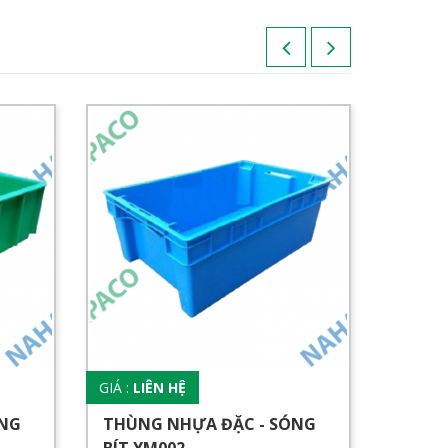
GIÁ :
LIÊN HỆ
GIÁ :
LI
ÓNG
THÙNG NHỰA ĐẶC - SÓNG
THÙN