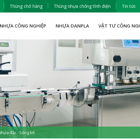
Thùng chở hàng
Thùng nhựa chống tĩnh điện
Tin tức
NHỰA CÔNG NGHIỆP
NHỰA DANPLA
VẬT TƯ CÔNG NG
hựa đặc - Sóng bít