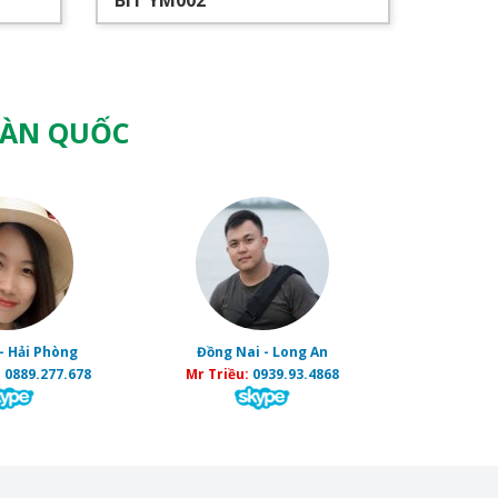
BÍT YM002
BÍT T
OÀN QUỐC
- Hải Phòng
Đồng Nai - Long An
:
0889.277.678
Mr Triều:
0939.93.4868