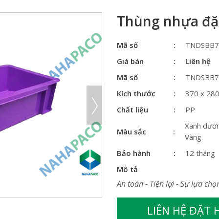
Thùng nhựa đặc
Mã số
TNDSBB7
Giá bán
Liên hệ
Mã số
TNDSBB7
Kích thước
370 x 28
Chất liệu
PP
Xanh dươn
Màu sắc
Vàng
Bảo hành
12 tháng
Mô tả
An toàn - Tiện lợi - Sự lựa chọ
LIÊN HỆ ĐẶT