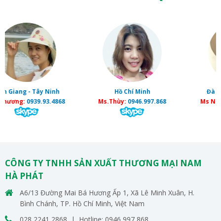
Ninh
Hồ Chí Minh
Đà Nẵng - Hải Phòng
.4868
Ms.Thùy:
0946.997.868
Ms Nguyệt:
0889.277.6
CÔNG TY TNHH SẢN XUẤT THƯƠNG MẠI NAM
HÀ PHÁT
A6/13 Đường Mai Bá Hương Ấp 1, Xã Lê Minh Xuân, H.
Bình Chánh, TP. Hồ Chí Minh, Việt Nam
028 2241 2868 | Hotline: 0946 997 868