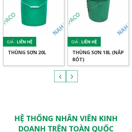
GIÁ :
LIÊN HỆ
GIÁ :
LIÊN HỆ
THÙNG SƠN 20L
THÙNG SƠN 18L (NẮP
RÓT)
HỆ THỐNG NHÂN VIÊN KINH
DOANH TRÊN TOÀN QUỐC