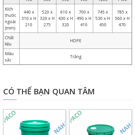
Kích
440 x
520 x
610 x
700 x
745 x
785 x
thước
310 x H
320 x H
430 x H
490 x H
530 x H
560 x H
ngoài
210
275
320
410
450
470
(mm)
Chất
HDPE
liệu
Màu
Trắng
sắc
CÓ THỂ BẠN QUAN TÂM