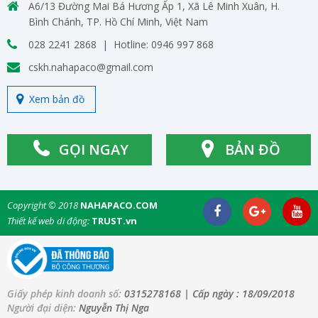
A6/13 Đường Mai Bá Hương Ấp 1, Xã Lê Minh Xuân, H.
Bình Chánh, TP. Hồ Chí Minh, Việt Nam
028 2241 2868 | Hotline: 0946 997 868
cskh.nahapaco@gmail.com
Xem bản đồ
GỌI NGAY
BẢN ĐỒ
Copyright © 2018
NAHAPACO.COM
Thiết kế web di động:
TRUST.vn
Giấy phép kinh doanh số:
0315278168
| Cấp ngày :
18/09/2018
Người đại diện:
Nguyễn Thị Nga