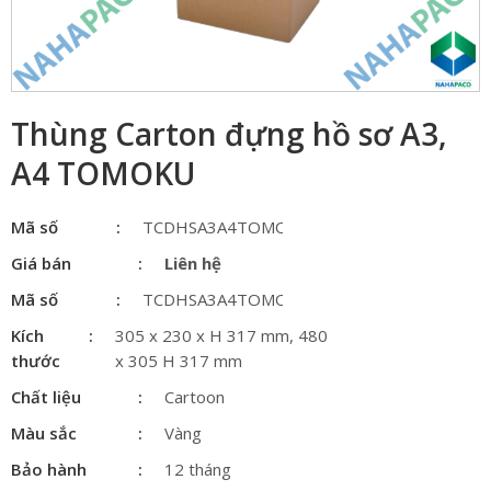
Thùng Carton đựng hồ sơ A3,
A4 TOMOKU
Mã số
TCDHSA3A4TOMOKU
Giá bán
Liên hệ
Mã số
TCDHSA3A4TOMOKU
Kích
305 x 230 x H 317 mm, 480
thước
x 305 H 317 mm
Chất liệu
Cartoon
Màu sắc
Vàng
Bảo hành
12 tháng