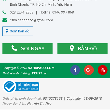
Bình Chánh, TP. Hồ Chí Minh, Việt Nam
028 2241 2868 | Hotline: 0946 997 868
cskh.nahapaco@gmail.com
Xem bản đồ
GỌI NGAY
BẢN ĐỒ
Copyright © 2018
NAHAPACO.COM
Thiết kế web di động:
TRUST.vn
Giấy phép kinh doanh số:
0315278168
| Cấp ngày :
18/09/2018
Người đại diện:
Nguyễn Thị Nga