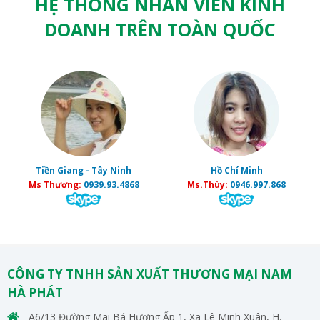
HỆ THỐNG NHÂN VIÊN KINH
DOANH TRÊN TOÀN QUỐC
Tiền Giang - Tây Ninh
Hồ Chí Minh
Ms Thương:
0939.93.4868
Ms.Thùy:
0946.997.868
CÔNG TY TNHH SẢN XUẤT THƯƠNG MẠI NAM
HÀ PHÁT
A6/13 Đường Mai Bá Hương Ấp 1, Xã Lê Minh Xuân, H.