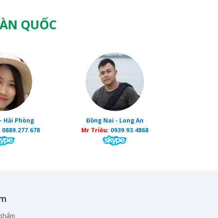
OÀN QUỐC
- Hải Phòng
Đồng Nai - Long An
:
0889.277.678
Mr Triều:
0939.93.4868
ẩm
 phẩm