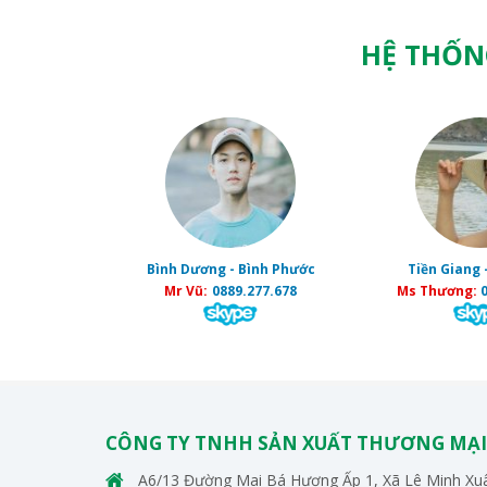
HỆ THỐN
Bình Dương - Bình Phước
Tiền Giang 
Mr Vũ:
0889.277.678
Ms Thương:
0
CÔNG TY TNHH SẢN XUẤT THƯƠNG MẠI
A6/13 Đường Mai Bá Hương Ấp 1, Xã Lê Minh Xuâ