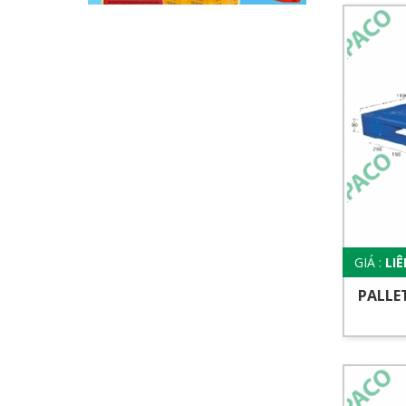
GIÁ :
LI
PALLE