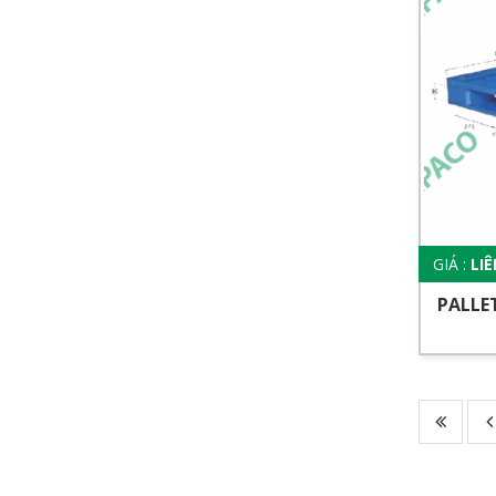
GIÁ :
LI
PALLE