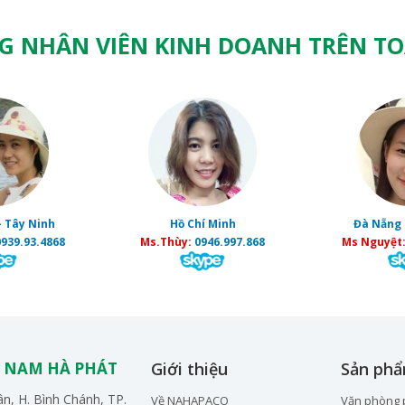
G NHÂN VIÊN KINH DOANH TRÊN T
- Tây Ninh
Hồ Chí Minh
Đà Nẵng 
939.93.4868
Ms.Thùy:
0946.997.868
Ms Nguyệt
 NAM HÀ PHÁT
Giới thiệu
Sản ph
n, H. Bình Chánh, TP.
Về NAHAPACO
Văn phòng