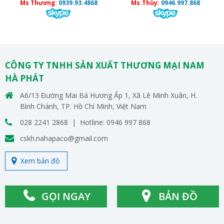
Ms Thương:
0939.93.4868
Ms.Thùy:
0946.997.868
CÔNG TY TNHH SẢN XUẤT THƯƠNG MẠI NAM
HÀ PHÁT
A6/13 Đường Mai Bá Hương Ấp 1, Xã Lê Minh Xuân, H.
Bình Chánh, TP. Hồ Chí Minh, Việt Nam
028 2241 2868 | Hotline: 0946 997 868
cskh.nahapaco@gmail.com
Xem bản đồ
GỌI NGAY
BẢN ĐỒ