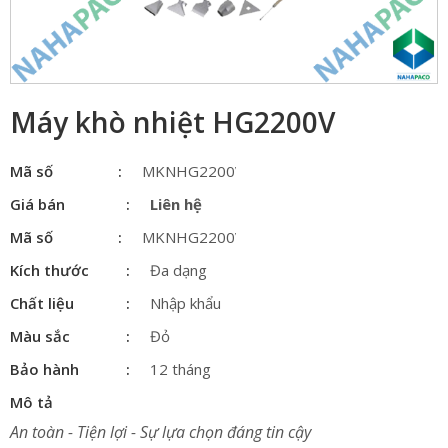
Máy khò nhiệt HG2200V
Mã số
MKNHG2200V
Giá bán
Liên hệ
Mã số
MKNHG2200V
Kích thước
Đa dạng
Chất liệu
Nhập khẩu
Màu sắc
Đỏ
Bảo hành
12 tháng
Mô tả
An toàn - Tiện lợi - Sự lựa chọn đáng tin cậy