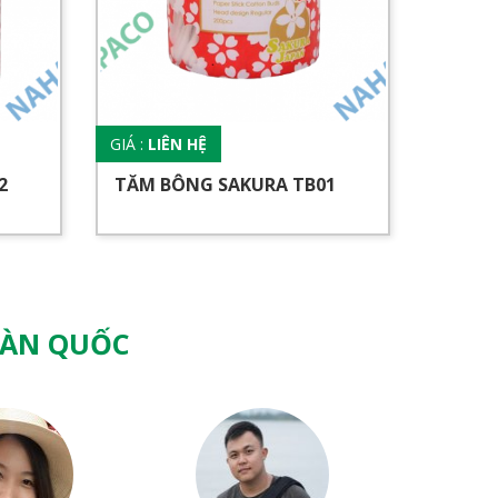
GIÁ :
LIÊN HỆ
GIÁ :
LI
2
TĂM BÔNG SAKURA TB01
TĂM 
OÀN QUỐC