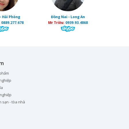
- Hải Phòng
Đồng Nai - Long An
:
0889.277.678
Mr Triều:
0939.93.4868
ẩm
 phẩm
nghiệp
la
 nghiệp
h sạn - tòa nhà