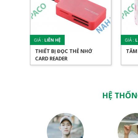
GIÁ :
LIÊN HỆ
GIÁ :
L
THIẾT BỊ ĐỌC THẺ NHỚ
TĂM
CARD READER
HỆ THỐN