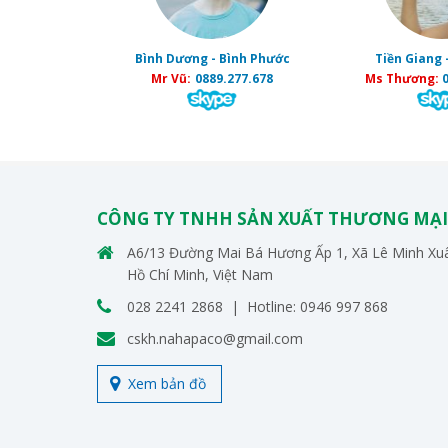
Bình Dương - Bình Phước
Tiền Giang 
Mr Vũ:
0889.277.678
Ms Thương:
0
CÔNG TY TNHH SẢN XUẤT THƯƠNG MẠI
A6/13 Đường Mai Bá Hương Ấp 1, Xã Lê Minh Xuâ
Hồ Chí Minh, Việt Nam
028 2241 2868 | Hotline: 0946 997 868
cskh.nahapaco@gmail.com
Xem bản đồ