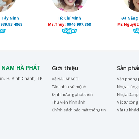
- Tây Ninh
Hồ Chí Minh
Đà Nẵng 
939.93.4868
Ms.Thùy:
0946.997.868
Ms Nguyệt
 NAM HÀ PHÁT
Giới thiệu
Sản ph
n, H. Bình Chánh, TP.
Về NAHAPACO
Văn phòng
Tầm nhìn sứ mệnh
Nhựa công 
Định hướng phát triển
Nhựa Danp
Thư viện hình ảnh
Vật tư công
Chính sách bảo mật thông tin
Vât tư khác