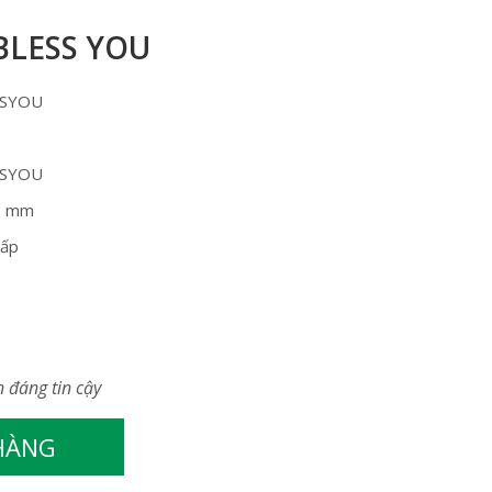
 BLESS YOU
SYOU
SYOU
0 mm
cấp
n đáng tin cậy
 HÀNG