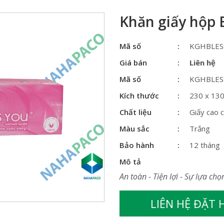
Khăn giấy hộp
Mã số
KGHBLES
Giá bán
Liên hệ
Mã số
KGHBLES
Kích thước
230 x 13
Chất liệu
Giấy cao 
Màu sắc
Trắng
Bảo hành
12 tháng
Mô tả
An toàn - Tiện lợi - Sự lựa chọ
LIÊN HỆ ĐẶT