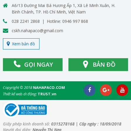
A6/13 Đường Mai Bá Hương Ấp 1, Xã Lê Minh Xuân, H.
Bình Chánh, TP. Hồ Chí Minh, Việt Nam
028 2241 2868 | Hotline: 0946 997 868
cskh.nahapaco@gmail.com
Xem bản đồ
GỌI NGAY
BẢN ĐỒ
Copyright © 2018
NAHAPACO.COM
Thiết kế web di động:
TRUST.vn
Giấy phép kinh doanh số:
0315278168
| Cấp ngày :
18/09/2018
Người đại diện:
Nguyễn Thị Nga