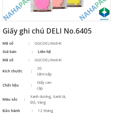
Giấy ghi chú DELI No.6405
Mã số
GGCDELINo6405
Giá bán
Liên hệ
Mã số
GGCDELINo6405
20
Kích thước
tấm/xấp
Giấy cao
Chất liệu
cấp
Xanh dương, Xanh lá,
Màu sắc
Đỏ, Vàng
Bảo hành
12 tháng