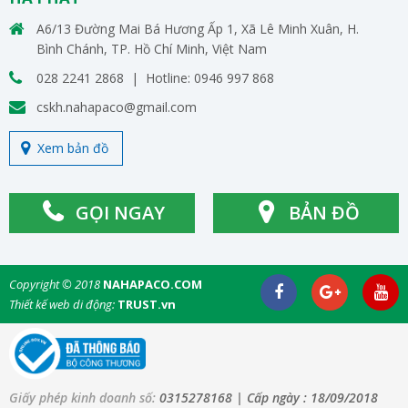
A6/13 Đường Mai Bá Hương Ấp 1, Xã Lê Minh Xuân, H.
Bình Chánh, TP. Hồ Chí Minh, Việt Nam
028 2241 2868 | Hotline: 0946 997 868
cskh.nahapaco@gmail.com
Xem bản đồ
GỌI NGAY
BẢN ĐỒ
Copyright © 2018
NAHAPACO.COM
Thiết kế web di động:
TRUST.vn
Giấy phép kinh doanh số:
0315278168
| Cấp ngày :
18/09/2018