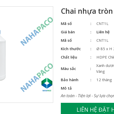
Chai nhựa tròn
Mã số
CNT1L
Giá bán
Liên hệ
Mã số
CNT1L
Kích thước
Ø 85 x H
Chất liệu
HDPE Chí
Xanh dươn
Màu sắc
Vàng
Bảo hành
12 tháng
Mô tả
An toàn - Tiện lợi - Sự lựa chọ
LIÊN HỆ ĐẶT