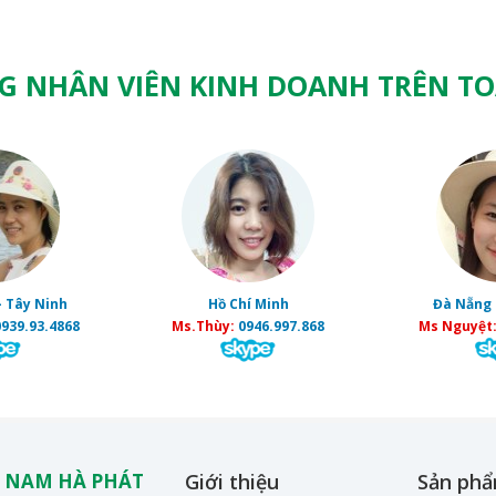
G NHÂN VIÊN KINH DOANH TRÊN T
- Tây Ninh
Hồ Chí Minh
Đà Nẵng 
939.93.4868
Ms.Thùy:
0946.997.868
Ms Nguyệt
 NAM HÀ PHÁT
Giới thiệu
Sản ph