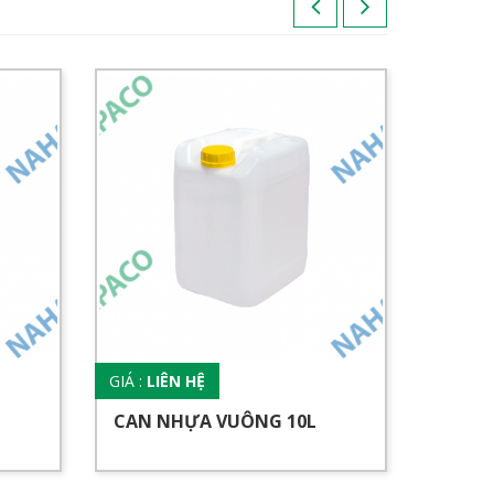
GIÁ :
LIÊN HỆ
GIÁ :
LI
CAN NHỰA VUÔNG 10L
CAN 