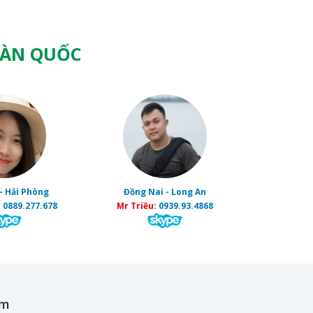
OÀN QUỐC
- Hải Phòng
Đồng Nai - Long An
:
0889.277.678
Mr Triều:
0939.93.4868
ẩm