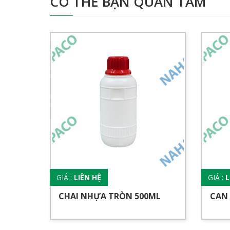
CÓ THỂ BẠN QUAN TÂM
GIÁ :
LIÊN HỆ
GIÁ :
L
CHAI NHỰA TRÒN 500ML
CAN