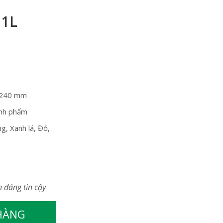
 1L
 240 mm
nh phẩm
g, Xanh lá, Đỏ,
n đáng tin cậy
 HÀNG