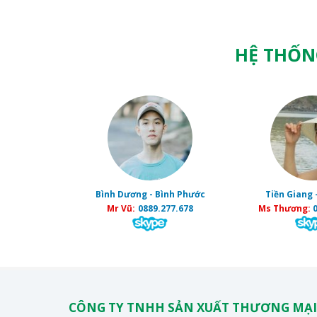
HỆ THỐN
Bình Dương - Bình Phước
Tiền Giang 
Mr Vũ:
0889.277.678
Ms Thương:
0
CÔNG TY TNHH SẢN XUẤT THƯƠNG MẠI