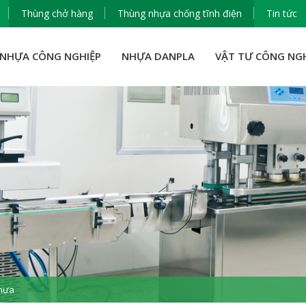
Thùng chở hàng
Thùng nhựa chống tĩnh điện
Tin tức
NHỰA CÔNG NGHIỆP
NHỰA DANPLA
VẬT TƯ CÔNG NG
hựa