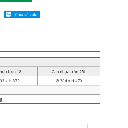
Chia sẻ zalo
hựa tròn 18L
Can nhựa tròn 25L
03 x H 372
Ø 304 x H 470
g