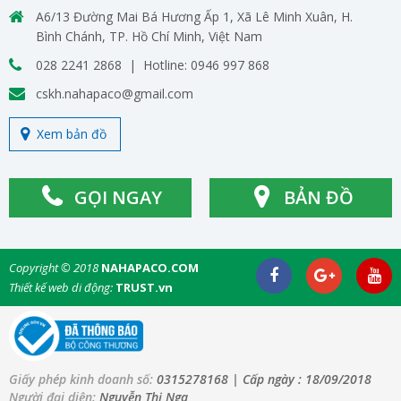
A6/13 Đường Mai Bá Hương Ấp 1, Xã Lê Minh Xuân, H.
Bình Chánh, TP. Hồ Chí Minh, Việt Nam
028 2241 2868 | Hotline: 0946 997 868
cskh.nahapaco@gmail.com
Xem bản đồ
GỌI NGAY
BẢN ĐỒ
Copyright © 2018
NAHAPACO.COM
Thiết kế web di động:
TRUST.vn
Giấy phép kinh doanh số:
0315278168
| Cấp ngày :
18/09/2018
Người đại diện:
Nguyễn Thị Nga