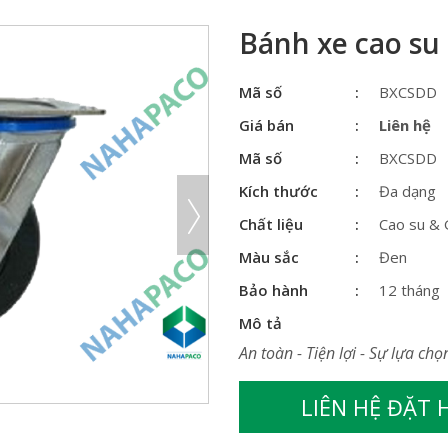
Bánh xe cao su 
Mã số
BXCSDD
Giá bán
Liên hệ
Mã số
BXCSDD
Kích thước
Đa dạng
Chất liệu
Cao su &
Màu sắc
Đen
Bảo hành
12 tháng
Mô tả
An toàn - Tiện lợi - Sự lựa chọ
LIÊN HỆ ĐẶT