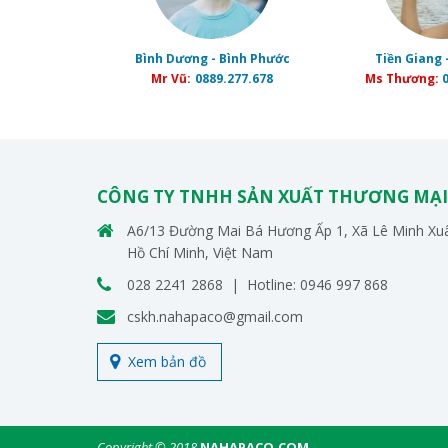
Bình Dương - Bình Phước
Tiền Giang 
Mr Vũ:
0889.277.678
Ms Thương:
0
CÔNG TY TNHH SẢN XUẤT THƯƠNG MẠI
A6/13 Đường Mai Bá Hương Ấp 1, Xã Lê Minh Xuâ
Hồ Chí Minh, Việt Nam
028 2241 2868 | Hotline: 0946 997 868
cskh.nahapaco@gmail.com
Xem bản đồ
Copyright © 2018
NAHAPACO.COM