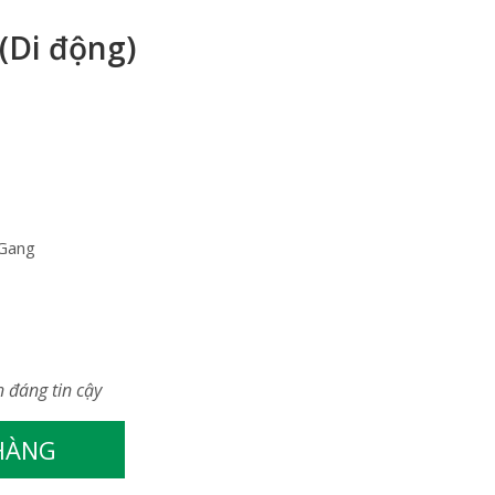
(Di động)
 Gang
n đáng tin cậy
 HÀNG