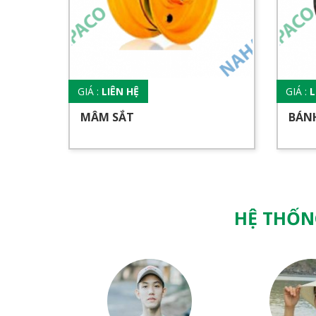
GIÁ :
LIÊN HỆ
GIÁ :
L
MÂM SẮT
BÁNH
HỆ THỐN