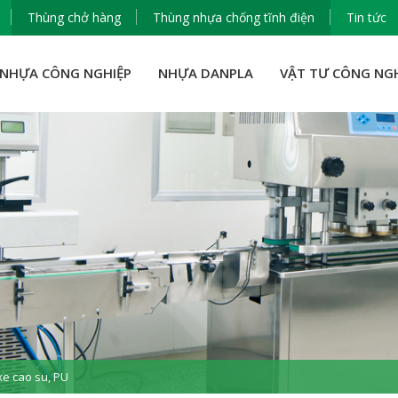
Thùng chở hàng
Thùng nhựa chống tĩnh điện
Tin tức
NHỰA CÔNG NGHIỆP
NHỰA DANPLA
VẬT TƯ CÔNG NG
e cao su, PU