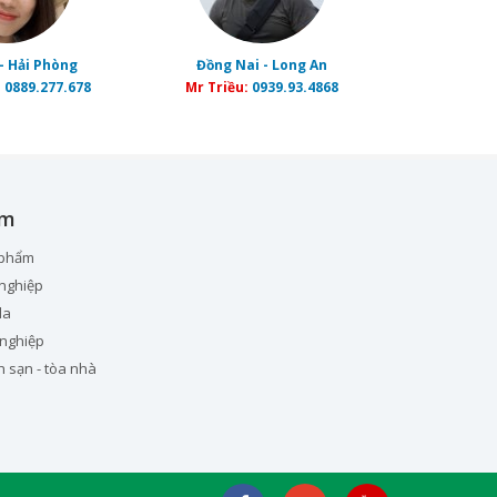
- Hải Phòng
Đồng Nai - Long An
:
0889.277.678
Mr Triều:
0939.93.4868
ẩm
 phẩm
nghiệp
la
 nghiệp
h sạn - tòa nhà