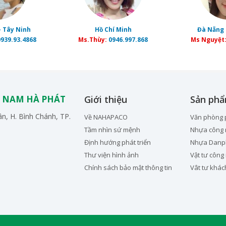
- Tây Ninh
Hồ Chí Minh
Đà Nẵng 
939.93.4868
Ms.Thùy:
0946.997.868
Ms Nguyệt
 NAM HÀ PHÁT
Giới thiệu
Sản ph
n, H. Bình Chánh, TP.
Về NAHAPACO
Văn phòng
Tầm nhìn sứ mệnh
Nhựa công 
Định hướng phát triển
Nhựa Danp
Thư viện hình ảnh
Vật tư công
Chính sách bảo mật thông tin
Vât tư khác