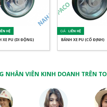
IÊN HỆ
GIÁ :
LIÊN HỆ
 XE PU (DI ĐỘNG)
BÁNH XE PU (CỐ ĐỊNH)
G NHÂN VIÊN KINH DOANH TRÊN T