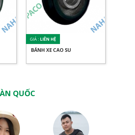
GIÁ :
LIÊN HỆ
GIÁ :
LI
BÁNH XE CAO SU
BÁNH 
OÀN QUỐC